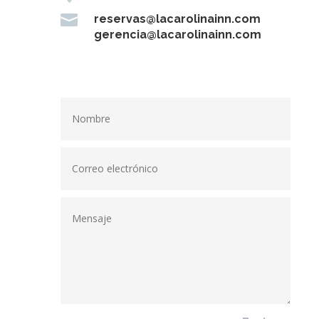

reservas@lacarolinainn.com
gerencia@lacarolinainn.com