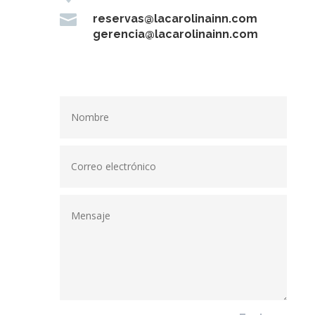

reservas@lacarolinainn.com
gerencia@lacarolinainn.com